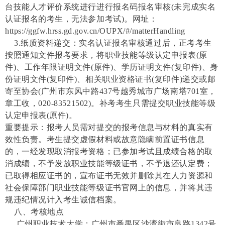
台技能人才评价系统进行进行报名码报名审核(未完成实名
认证报名的考生，无法参加考试)。网址：
https://ggfw.hrss.gd.gov.cn/OUPX/#/matterHandling
3.纸质资料递交：实名认证报名审核通过后，正考考生
按照通知文件报考要求，将职业技能等级认定申报表(原
件)、工作年限证明文件(原件)、学历证明文件(复印件)、身
份证明文件(复印件)、相关职业资格证书(复印件)递交或邮
寄至协会(广州市东风中路437号越秀城市广场南塔701室，
章工收，020-83521502)。补考考生只需提交职业技能等级
认定申报表(原件)。
重要提示：报考人员需对提交的报考信息与材料的真实有
效性负责。考生提交虚假材料或故意隐瞒前置证书信息
的，一经发现取消报考资格；已参加考试且成绩合格的取
消成绩，不予发放职业技能等级证书，不予退还认定费；
已取得相应证书的，宣布证书无效并删除其在人力资源和
社会保障部门职业技能等级证书官网上的信息，并将其违
规违纪情况计入考生诚信档案。
八、考核地点
广州职业技术大学：广州市番禺区沙湾街市良路
1342号