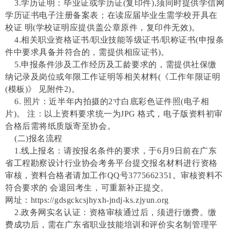
3.学历证明：毕业证或学历证(复印件),须同时提供学信网
学历证书电子注册备案表；在读应届毕业生需学校开具在
校证 明(学校证明应提供盖公章原件，复印件无效)。
4.相关职业资格证书/职业技能等级证书/职称证书(申报条
件中要求具备并符合的，需提供相应证书)。
5.申报条件涉及工作经历及工龄要求的，需提供社保缴
纳记录及岗位或年限工作证明等相关材料(《工作年限证明
(模板)》 见附件2)。
6. 照片：近半年内拍摄的2寸白底彩色证件照(电子相
片)。 注：以上资料要求统一为JPG 格式，电子版资料初审
合格后
需将纸质版寄至协会。
(二)报名流程
1.线上报名：请按报名条件的要求，于6月9日前在广东
省工程勘察设计行业协会考务平台提交报名材料进行资格
审核，资料合格者请加工作QQ号3775662351。审核资料不
符合要求的 会退回考生，可重新补正提交。
网址：
https://gdsgckcsjhyxh-jndj-ks.zjyun.org
2.政务网实名认证：资格审核通过后，须进行缴费。缴
费成功后，需在广东省职业技能培训和评价实名制管理平