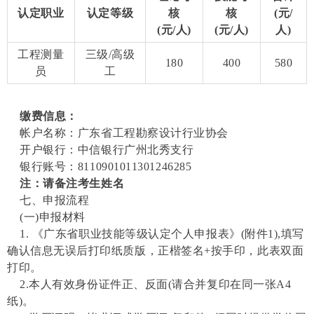
认定职业
认定等级
核
核
(元/
(元/人)
(元/人)
人)
工程测量
三级
/高级
180
400
580
员
工
缴费信息：
帐户名称：广东省工程勘察设计行业协会
开户银行：中信银行广州北秀支行
银行账号：
8110901011301246285
注：请备注考生姓名
七、申报流程
(一)申报材料
1. 《广东省职业技能等级认定个人申报表》(附件1),填写
确认信息无误后打印纸质版，正楷签名+按手印，此表双面
打印。
2.本人有效身份证件正、反面(请合并复印在同一张A4
纸)。