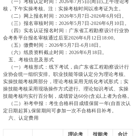
（一）考核认定时间：
2026年7月5日(周日),上午理论考
核，下午实操考核。注：实操考核时间以准考证为主。
（二）网上报名时间：
2026年5月7日-2026年6月9日。
（三）报名审核时间：
2026年5月7日-2026年6月10日。
（四）实名认证报名时间：广东省工程勘察设计行业协
会考务平台报名审核通过后至
2026年6月12日18:00。
（五）缴费时间：
2026年5月7日-6月18日。
（六）纸质资料截止时间：
2026年6月18日。
五、考核信息及形式
（一）考核形式：线下考试，由广东省工程勘察设计行
业协
会统一组织安排。职业技能等级认定分为理论考核、
实操技能考
核两部分，理论考核采用无纸化考试形式；实
操技能考核采用现
场操作方式进行。理论知识考试、实操
技能考核均实行百分制，
成绩皆达
60分(含)以上者为合格。
（二）补考申报：考生合格科目成绩保留一年
(自首次认
定日期起算),保留期间可参加一次不合格科目补考。
六、认定费用
理论考
技能考
合计