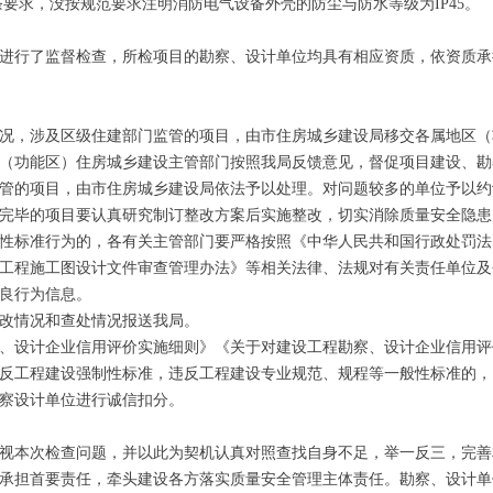
1.12条要求，没按规范要求注明消防电气设备外壳的防尘与防水等级为IP45。
行了监督检查，所检项目的勘察、设计单位均具有相应资质，依资质承
况，涉及区级住建部门监管的项目，由市住房城乡建设局移交各属地区（
（功能区）住房城乡建设主管部门按照我局反馈意见，督促项目建设、勘
管的项目，由市住房城乡建设局依法予以处理。对问题较多的单位予以约
完毕的项目要认真研究制订整改方案后实施整改，切实消除质量安全隐患
性标准行为的，各有关主管部门要严格按照《中华人民共和国行政处罚法
工程施工图设计文件审查管理办法》等相关法律、法规对有关责任单位及
良行为信息。
改情况和查处情况报送我局。
、设计企业信用评价实施细则》《关于对建设工程勘察、设计企业信用评
反工程建设强制性标准，违反工程建设专业规范、规程等一般性标准的，
察设计单位进行诚信扣分。
视本次检查问题，并以此为契机认真对照查找自身不足，举一反三，完善
承担首要责任，牵头建设各方落实质量安全管理主体责任。勘察、设计单