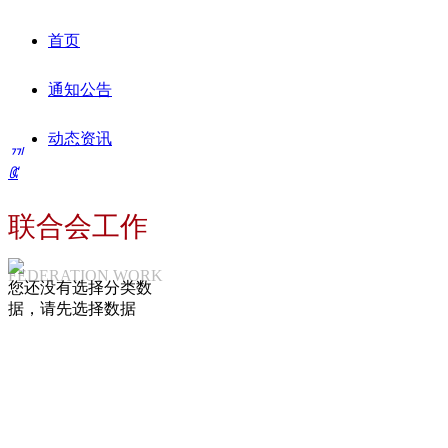
首页
通知公告
动态资讯
끠
ꀇ
行业服务
协会动态
联合会工作
党建工作
行业动态
评选推荐
FEDERATION WORK
会员信息
专家库
您还没有选择分类数
据，请先选择数据
分支机构
会员名录
关于协会
会员风采
工程勘察专业委员会
测绘专业委员会
协会简介