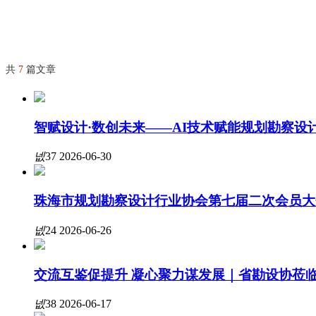
海绵城市专业委员会
协会章程
组织架构
共
7
篇文章
入会流程
智赋设计·数创未来——AI技术赋能规划勘察
协会负责人
넶
37
2026-06-30
联系我们
珠海市规划勘察设计行业协会第七届二次会员大
넶
24
2026-06-26
交流互鉴促提升 凝心聚力谋发展｜省勘设协莅
넶
38
2026-06-17